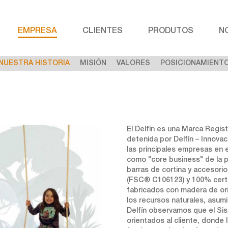
EMPRESA
CLIENTES
PRODUTOS
N
NUESTRA HISTORIA
MISIÓN
VALORES
POSICIONAMIENT
El Delfín es una Marca Regi
detenida por Delfín – Innovac
las principales empresas en 
como "core business" de la p
barras de cortina y accesor
(FSC® C106123) y 100% cert
fabricados con madera de ori
los recursos naturales, asum
Delfín observamos que el Si
orientados al cliente, donde