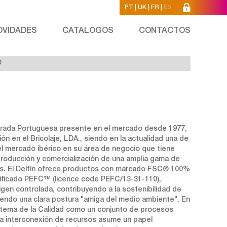
PT
|
UK
|
FR
|
ES
OVIDADES
CATALOGOS
CONTACTOS
O
strada Portuguesa presente en el mercado desde 1977,
ión en el Bricolaje, LDA., siendo en la actualidad una de
el mercado ibérico en su área de negocio que tiene
roducción y comercialización de una amplia gama de
ios. El Delfín ofrece productos con marcado FSC® 100%
ificado PEFC™ (licence code PEFC/13-31-110),
gen controlada, contribuyendo a la sostenibilidad de
iendo una clara postura "amiga del medio ambiente". En
stema de la Calidad como un conjunto de procesos
 la interconexión de recursos asume un papel