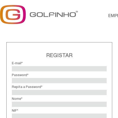
EMP
REGISTAR
E-mail*
Password*
Repita a Password*
Nome*
NIF*